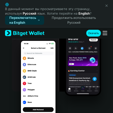
English
日本語
В данный момент вы просматриваете эту страницу,
используя
Русский
язык. Хотите перейти на
English
?
Tiếng Việt
Переключитесь
Продолжить использовать
Русский
на English
Русский
Español (Latinoamérica)
Türkçe
Скачать
Italiano
Français
Deutsch
简体中文
繁體中文
Português (Portugal)
Bahasa Indonesia
ภาษาไทย
हिन्दी
বাংলা
Español
Português (Brasil)
Español (Argentina)