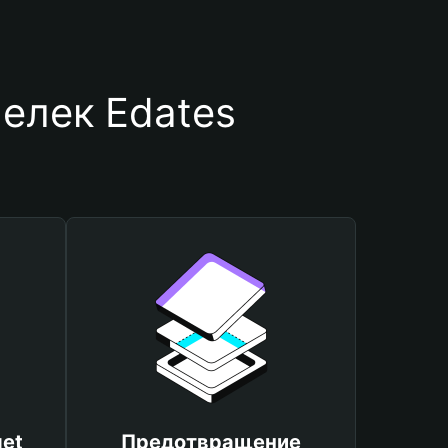
елек Edates
et
Предотвращение