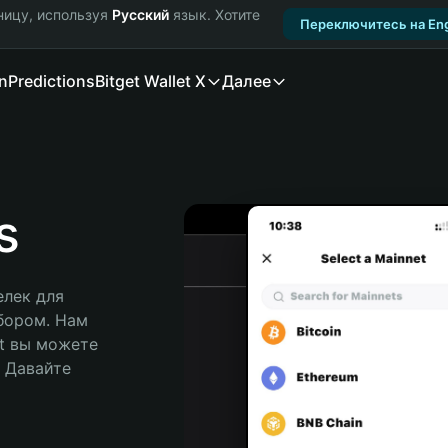
ницу, используя
Русский
язык. Хотите
Переключитесь на Eng
n
Predictions
Bitget Wallet X
Далее
s
лек для 
бором. Нам 
t вы можете 
Давайте 