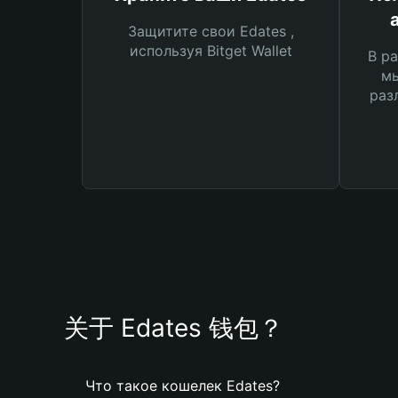
Защитите свои Edates ,
используя Bitget Wallet
В ра
мы
раз
关于 Edates 钱包？
Что такое кошелек Edates?