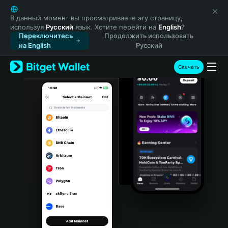
English
日本語
В данный момент вы просматриваете эту страницу,
используя
Русский
язык. Хотите перейти на
English
?
Tiếng Việt
Переключитесь
Продолжить использовать
Русский
на English
Русский
Español (Latinoamérica)
Türkçe
Скачать
Italiano
Français
Deutsch
简体中文
繁體中文
Português (Portugal)
Bahasa Indonesia
ภาษาไทย
हिन्दी
বাংলা
Español
Português (Brasil)
Español (Argentina)