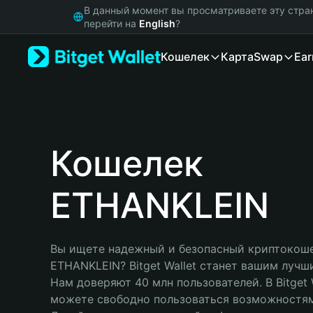
English
В данный момент вы просматриваете эту стра
日本語
перейти на
English
?
Tiếng Việt
Кошелек
Карта
Swap
Ear
Русский
Español (Latinoamérica)
Türkçe
Italiano
Français
Deutsch
Кошелек
简体中文
繁體中文
ETHANKLEIN
Português (Portugal)
Bahasa Indonesia
ภาษาไทย
हिन्दी
Вы ищете надежный и безопасный криптокоше
বাংলা
ETHANKLEIN? Bitget Wallet станет вашим лучш
Español
Нам доверяют 40 млн пользователей. В Bitget W
Português (Brasil)
можете свободно пользоваться возможностям
Español (Argentina)