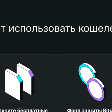
т использовать коше
лучите бесплатные
Фонд защиты Bitg