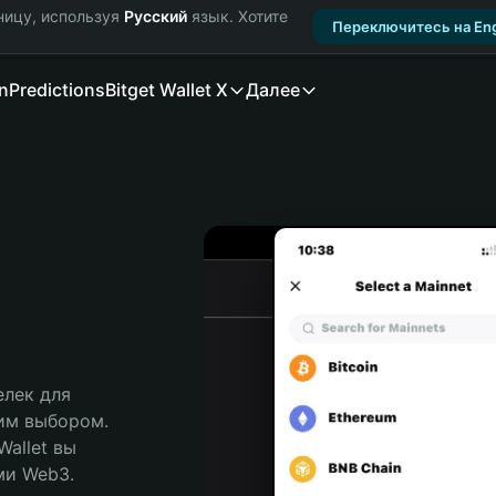
ницу, используя
Русский
язык. Хотите
Переключитесь на Eng
n
Predictions
Bitget Wallet X
Далее
лек для 
им выбором. 
allet вы 
и Web3. 