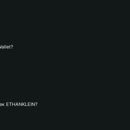
allet?
елек ETHANKLEIN?