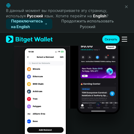
English
日本語
В данный момент вы просматриваете эту страницу,
используя
Русский
язык. Хотите перейти на
English
?
Tiếng Việt
Переключитесь
Продолжить использовать
Русский
на English
Русский
Español (Latinoamérica)
Türkçe
Скачать
Italiano
Français
Deutsch
简体中文
繁體中文
Português (Portugal)
Bahasa Indonesia
ภาษาไทย
हिन्दी
বাংলা
Español
Português (Brasil)
Español (Argentina)