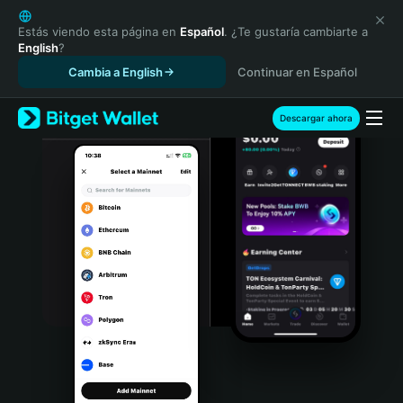
English
日本語
Estás viendo esta página en
Español
. ¿Te gustaría cambiarte a
English
?
Tiếng Việt
Cambia a English
Continuar en Español
Русский
Español (Latinoamérica)
Türkçe
Descargar ahora
Italiano
Français
Deutsch
简体中文
繁體中文
Português (Portugal)
Bahasa Indonesia
ภาษาไทย
हिन्दी
বাংলা
Español
Português (Brasil)
Español (Argentina)