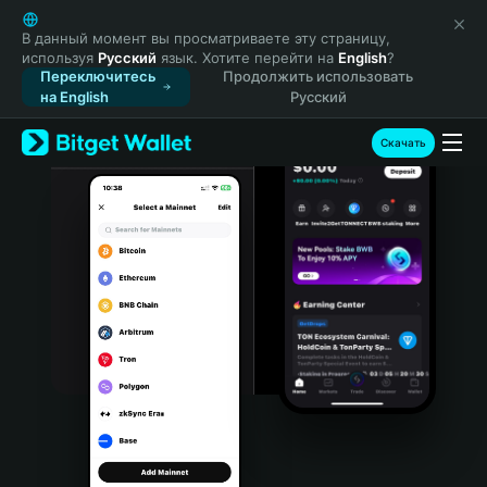
English
日本語
В данный момент вы просматриваете эту страницу,
используя
Русский
язык. Хотите перейти на
English
?
Tiếng Việt
Переключитесь
Продолжить использовать
Русский
на English
Русский
Español (Latinoamérica)
Türkçe
Скачать
Italiano
Français
Deutsch
简体中文
繁體中文
Português (Portugal)
Bahasa Indonesia
ภาษาไทย
हिन्दी
বাংলা
Español
Português (Brasil)
Español (Argentina)