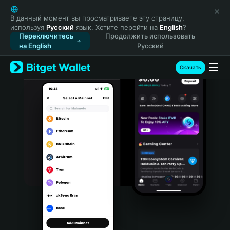
English
日本語
В данный момент вы просматриваете эту страницу,
используя
Русский
язык. Хотите перейти на
English
?
Tiếng Việt
Переключитесь
Продолжить использовать
Русский
на English
Русский
Español (Latinoamérica)
Türkçe
Скачать
Italiano
Français
Deutsch
简体中文
繁體中文
Português (Portugal)
Bahasa Indonesia
ภาษาไทย
हिन्दी
বাংলা
Español
Português (Brasil)
Español (Argentina)