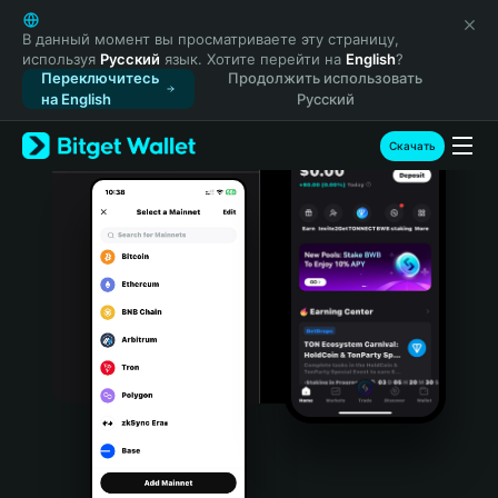
English
日本語
В данный момент вы просматриваете эту страницу,
используя
Русский
язык. Хотите перейти на
English
?
Tiếng Việt
Переключитесь
Продолжить использовать
Русский
на English
Русский
Español (Latinoamérica)
Türkçe
Скачать
Italiano
Français
Deutsch
简体中文
繁體中文
Português (Portugal)
Bahasa Indonesia
ภาษาไทย
हिन्दी
বাংলা
Español
Português (Brasil)
Español (Argentina)