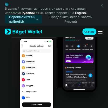
English
日本語
В данный момент вы просматриваете эту страницу,
используя
Русский
язык. Хотите перейти на
English
?
Tiếng Việt
Переключитесь
Продолжить использовать
Русский
на English
Русский
Español (Latinoamérica)
Türkçe
Скачать
Italiano
Français
Deutsch
简体中文
繁體中文
Português (Portugal)
Bahasa Indonesia
ภาษาไทย
हिन्दी
বাংলা
Español
Português (Brasil)
Español (Argentina)