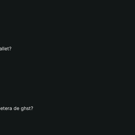
llet?
letera de ghst?