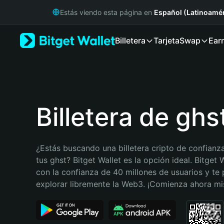
English
Estás viendo esta página en
Español (Latinoamér
日本語
Tiếng Việt
Billetera
Tarjeta
Swap
Ear
Русский
Español (Latinoamérica)
Türkçe
Italiano
Français
Deutsch
Billetera de ghs
简体中文
繁體中文
Português (Portugal)
¿Estás buscando una billetera cripto de confianza
Bahasa Indonesia
tus ghst? Bitget Wallet es la opción ideal. Bitget W
ภาษาไทย
con la confianza de 40 millones de usuarios y te 
हिन्दी
explorar libremente la Web3. ¡Comienza ahora m
বাংলা
Español
Português (Brasil)
Español (Argentina)