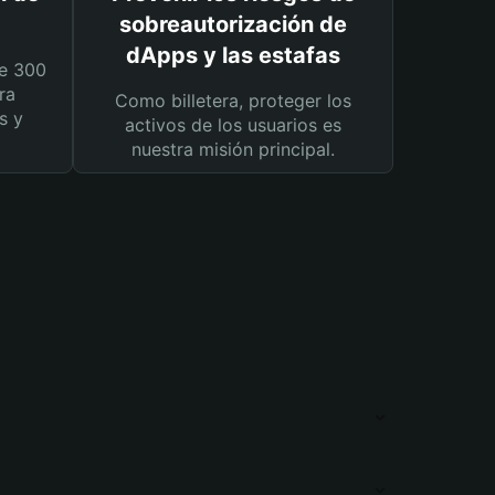
sobreautorización de
dApps y las estafas
e 300
ra
Como billetera, proteger los
s y
activos de los usuarios es
nuestra misión principal.