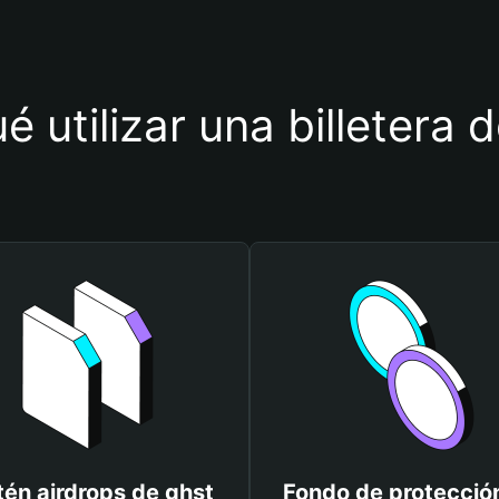
é utilizar una billetera 
én airdrops de ghst
Fondo de protecció