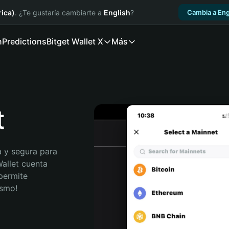
ica)
. ¿Te gustaría cambiarte a
English
?
Cambia a Eng
n
Predictions
Bitget Wallet X
Más
t
 y segura para 
allet cuenta 
permite 
ismo!