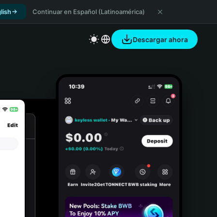
lish
Continuar en Español (Latinoamérica)
Descargar ahora