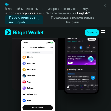
English
日本語
В данный момент вы просматриваете эту страницу,
используя
Русский
язык. Хотите перейти на
English
?
Tiếng Việt
Переключитесь
Продолжить использовать
Русский
на English
Русский
Español (Latinoamérica)
Türkçe
Скачать
Italiano
Français
Deutsch
简体中文
繁體中文
Português (Portugal)
Bahasa Indonesia
ภาษาไทย
हिन्दी
বাংলা
Español
Português (Brasil)
Español (Argentina)