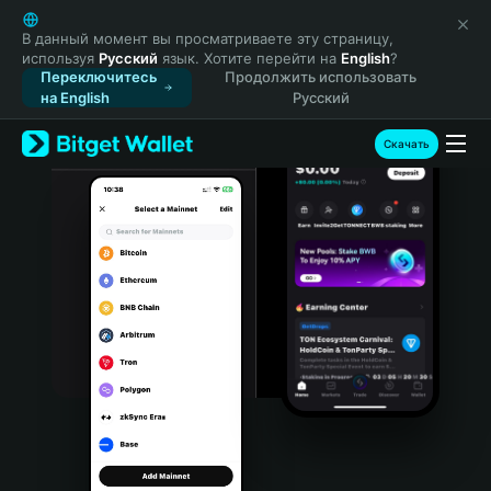
English
日本語
В данный момент вы просматриваете эту страницу,
используя
Русский
язык. Хотите перейти на
English
?
Tiếng Việt
Переключитесь
Продолжить использовать
Русский
на English
Русский
Español (Latinoamérica)
Türkçe
Скачать
Italiano
Français
Deutsch
简体中文
繁體中文
Português (Portugal)
Bahasa Indonesia
ภาษาไทย
हिन्दी
বাংলা
Español
Português (Brasil)
Español (Argentina)