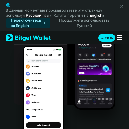
English
日本語
В данный момент вы просматриваете эту страницу,
используя
Русский
язык. Хотите перейти на
English
?
Tiếng Việt
Переключитесь
Продолжить использовать
Русский
на English
Русский
Español (Latinoamérica)
Türkçe
Скачать
Italiano
Français
Deutsch
简体中文
繁體中文
Português (Portugal)
Bahasa Indonesia
ภาษาไทย
हिन्दी
বাংলা
Español
Português (Brasil)
Español (Argentina)