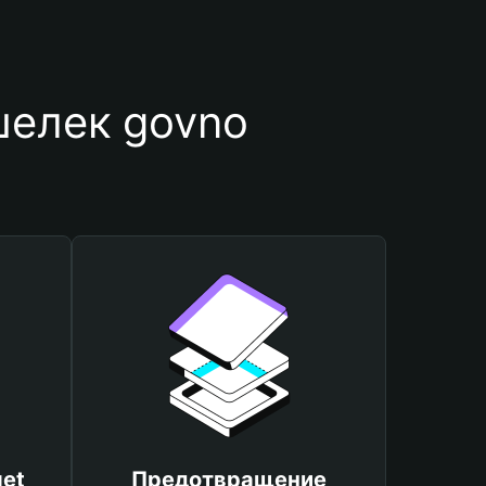
шелек govno
et
Предотвращение