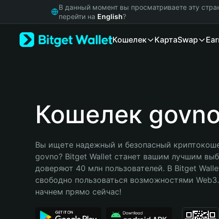
English
В данный момент вы просматриваете эту стра
日本語
перейти на
English
?
Tiếng Việt
Кошелек
Карта
Swap
Ear
Русский
Español (Latinoamérica)
Türkçe
Italiano
Français
Deutsch
Кошелек govn
简体中文
繁體中文
Português (Portugal)
Вы ищете надежный и безопасный криптокоше
Bahasa Indonesia
govno? Bitget Wallet станет вашим лучшим выб
ภาษาไทย
доверяют 40 млн пользователей. В Bitget Walle
हिन्दी
свободно пользоваться возможностями Web3. 
বাংলা
начнем прямо сейчас!
Español
Português (Brasil)
Español (Argentina)