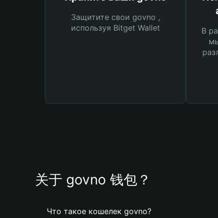
Защитите свои govno ,
используя Bitget Wallet
В ра
мы
раз
关于 govno 钱包？
Что такое кошелек govno?