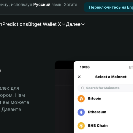
ницу, используя
Русский
язык. Хотите
Переключитесь на Eng
n
Predictions
Bitget Wallet X
Далее
o
лек для 
ором. Нам 
t вы можете 
Давайте 