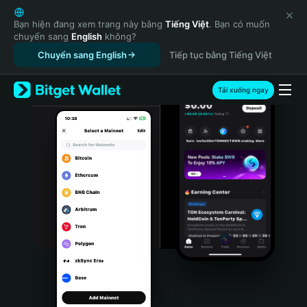
English
日本語
Bạn hiện đang xem trang này bằng
Tiếng Việt
. Bạn có muốn
chuyển sang
English
không?
Tiếng Việt
Chuyển sang English
Tiếp tục bằng Tiếng Việt
Русский
Español (Latinoamérica)
Türkçe
Tải xuống ngay
Italiano
Français
Deutsch
简体中文
繁體中文
Português (Portugal)
Bahasa Indonesia
ภาษาไทย
हिन्दी
বাংলা
Español
Português (Brasil)
Español (Argentina)