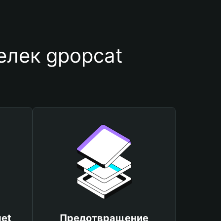
елек gpopcat
et
Предотвращение