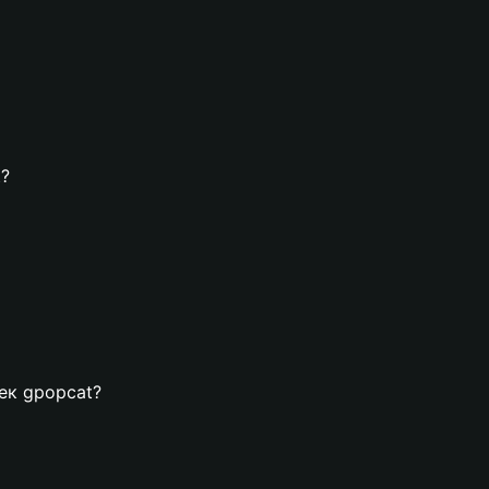
t?
лек gpopcat?