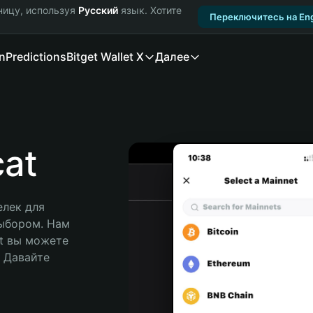
ницу, используя
Русский
язык. Хотите
Переключитесь на Eng
n
Predictions
Bitget Wallet X
Далее
at
лек для 
ыбором. Нам 
t вы можете 
Давайте 