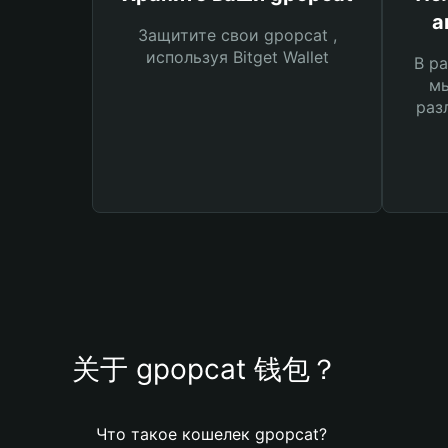
а
Защитите свои gpopcat ,
используя Bitget Wallet
В ра
мы
раз
关于 gpopcat 钱包？
Что такое кошелек gpopcat?