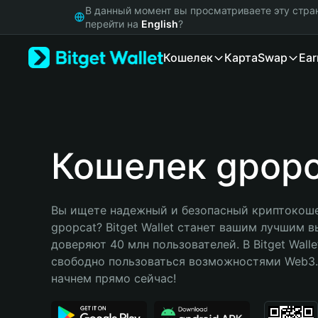
English
В данный момент вы просматриваете эту стра
日本語
перейти на
English
?
Tiếng Việt
Кошелек
Карта
Swap
Ear
Русский
Español (Latinoamérica)
Türkçe
Italiano
Français
Deutsch
Кошелек gpopc
简体中文
繁體中文
Português (Portugal)
Вы ищете надежный и безопасный криптокоше
Bahasa Indonesia
gpopcat? Bitget Wallet станет вашим лучшим в
ภาษาไทย
доверяют 40 млн пользователей. В Bitget Walle
हिन्दी
свободно пользоваться возможностями Web3. 
বাংলা
начнем прямо сейчас!
Español
Português (Brasil)
Español (Argentina)