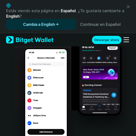
English
日本語
Estás viendo esta página en
Español
. ¿Te gustaría cambiarte a
English
?
Tiếng Việt
Cambia a English
Continuar en Español
Русский
Español (Latinoamérica)
Türkçe
Descargar ahora
Italiano
Français
Deutsch
简体中文
繁體中文
Português (Portugal)
Bahasa Indonesia
ภาษาไทย
हिन्दी
বাংলা
Español
Português (Brasil)
Español (Argentina)