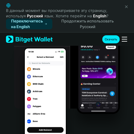
English
日本語
В данный момент вы просматриваете эту страницу,
используя
Русский
язык. Хотите перейти на
English
?
Tiếng Việt
Переключитесь
Продолжить использовать
Русский
на English
Русский
Español (Latinoamérica)
Türkçe
Скачать
Italiano
Français
Deutsch
简体中文
繁體中文
Português (Portugal)
Bahasa Indonesia
ภาษาไทย
हिन्दी
বাংলা
Español
Português (Brasil)
Español (Argentina)