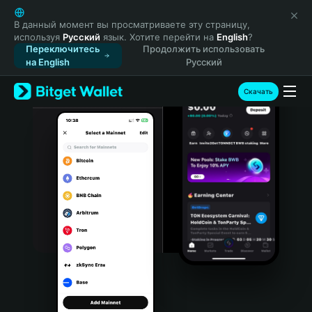
English
日本語
В данный момент вы просматриваете эту страницу,
используя
Русский
язык. Хотите перейти на
English
?
Tiếng Việt
Переключитесь
Продолжить использовать
Русский
на English
Русский
Español (Latinoamérica)
Türkçe
Скачать
Italiano
Français
Deutsch
简体中文
繁體中文
Português (Portugal)
Bahasa Indonesia
ภาษาไทย
हिन्दी
বাংলা
Español
Português (Brasil)
Español (Argentina)