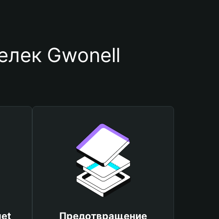
елек Gwonell
et
Предотвращение