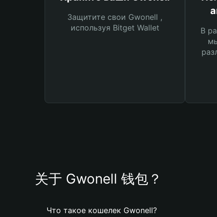
а
Защитите свои Gwonell ,
используя Bitget Wallet
В ра
мы
раз
关于 Gwonell 钱包？
Что такое кошелек Gwonell?