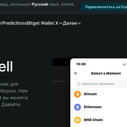
ницу, используя
Русский
язык. Хотите
Переключитесь на Eng
n
Predictions
Bitget Wallet X
Далее
ll
лек для 
ыбором. Нам 
t вы можете 
Давайте 