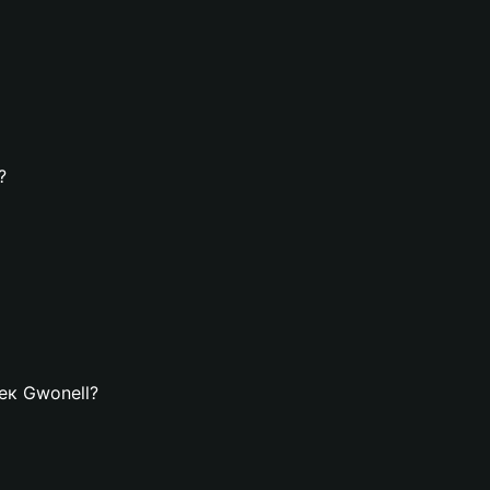
?
ек Gwonell?