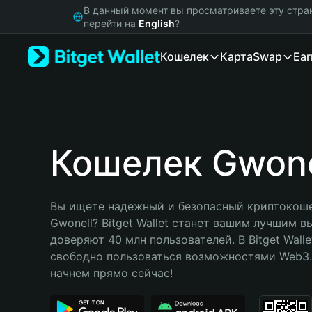
English
В данный момент вы просматриваете эту стра
日本語
перейти на
English
?
Tiếng Việt
Кошелек
Карта
Swap
Ear
Русский
Español (Latinoamérica)
Türkçe
Italiano
Français
Deutsch
Кошелек Gwone
简体中文
繁體中文
Português (Portugal)
Вы ищете надежный и безопасный криптокоше
Bahasa Indonesia
Gwonell? Bitget Wallet станет вашим лучшим в
ภาษาไทย
доверяют 40 млн пользователей. В Bitget Walle
हिन्दी
свободно пользоваться возможностями Web3. 
বাংলা
начнем прямо сейчас!
Español
Português (Brasil)
Español (Argentina)