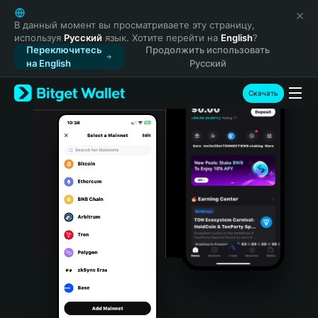
English
日本語
В данный момент вы просматриваете эту страницу,
используя
Русский
язык. Хотите перейти на
English
?
Tiếng Việt
Переключитесь
Продолжить использовать
Русский
на English
Русский
Español (Latinoamérica)
Türkçe
Скачать
Italiano
Français
Deutsch
简体中文
繁體中文
Português (Portugal)
Bahasa Indonesia
ภาษาไทย
हिन्दी
বাংলা
Español
Português (Brasil)
Español (Argentina)