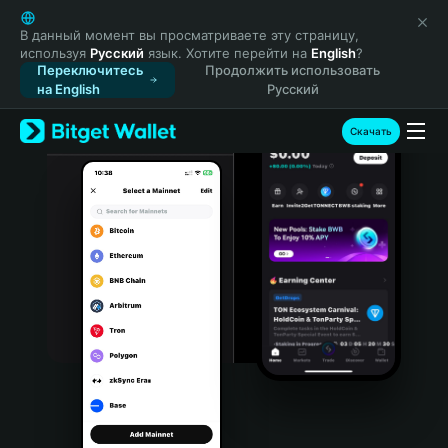
English
日本語
В данный момент вы просматриваете эту страницу,
используя
Русский
язык. Хотите перейти на
English
?
Tiếng Việt
Переключитесь
Продолжить использовать
Русский
на English
Русский
Español (Latinoamérica)
Türkçe
Скачать
Italiano
Français
Deutsch
简体中文
繁體中文
Português (Portugal)
Bahasa Indonesia
ภาษาไทย
हिन्दी
বাংলা
Español
Português (Brasil)
Español (Argentina)