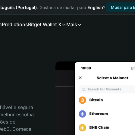
tuguês (Portugal)
. Gostaria de mudar para
English
?
Mudar para E
n
Predictions
Bitget Wallet X
Mais
iável e segura 
melhor escolha. 
ões de 
 Web3. Comece 