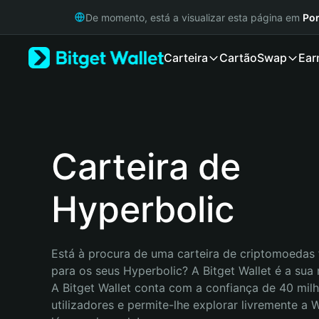
English
De momento, está a visualizar esta página em
Por
日本語
Tiếng Việt
Carteira
Cartão
Swap
Ear
Русский
Español (Latinoamérica)
Türkçe
Italiano
Français
Deutsch
Carteira de
简体中文
繁體中文
Hyperbolic
Português (Portugal)
Bahasa Indonesia
ภาษาไทย
हिन्दी
Está à procura de uma carteira de criptomoedas f
বাংলা
para os seus Hyperbolic? A Bitget Wallet é a sua 
Español
A Bitget Wallet conta com a confiança de 40 milh
Português (Brasil)
utilizadores e permite-lhe explorar livremente a
Español (Argentina)