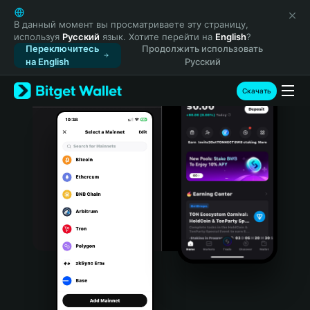
English
日本語
В данный момент вы просматриваете эту страницу,
используя
Русский
язык. Хотите перейти на
English
?
Tiếng Việt
Переключитесь
Продолжить использовать
Русский
на English
Русский
Español (Latinoamérica)
Türkçe
Скачать
Italiano
Français
Deutsch
简体中文
繁體中文
Português (Portugal)
Bahasa Indonesia
ภาษาไทย
हिन्दी
বাংলা
Español
Português (Brasil)
Español (Argentina)