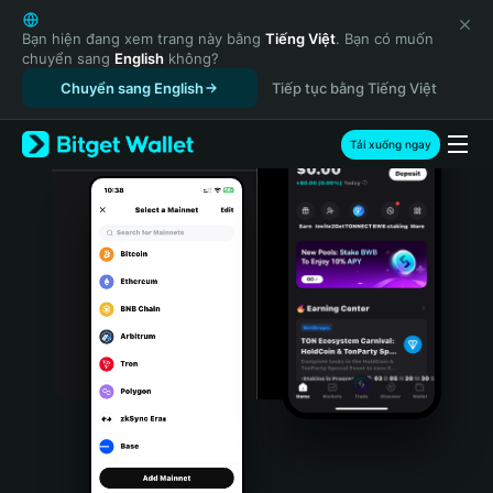
English
日本語
Bạn hiện đang xem trang này bằng
Tiếng Việt
. Bạn có muốn
chuyển sang
English
không?
Tiếng Việt
Chuyển sang English
Tiếp tục bằng Tiếng Việt
Русский
Español (Latinoamérica)
Türkçe
Tải xuống ngay
Italiano
Français
Deutsch
简体中文
繁體中文
Português (Portugal)
Bahasa Indonesia
ภาษาไทย
हिन्दी
বাংলা
Español
Português (Brasil)
Español (Argentina)