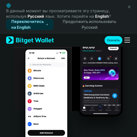
English
日本語
В данный момент вы просматриваете эту страницу,
используя
Русский
язык. Хотите перейти на
English
?
Tiếng Việt
Переключитесь
Продолжить использовать
Русский
на English
Русский
Español (Latinoamérica)
Türkçe
Скачать
Italiano
Français
Deutsch
简体中文
繁體中文
Português (Portugal)
Bahasa Indonesia
ภาษาไทย
हिन्दी
বাংলা
Español
Português (Brasil)
Español (Argentina)