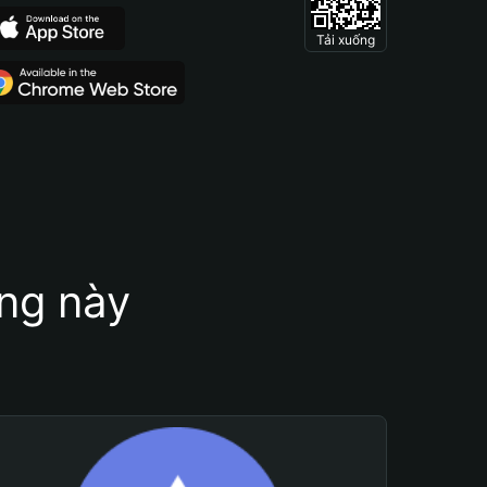
Tải xuống
ung này