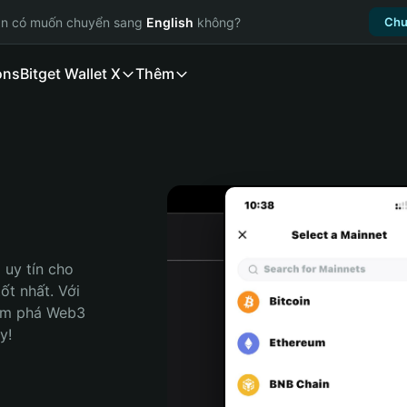
ạn có muốn chuyển sang
English
không?
Chu
ons
Bitget Wallet X
Thêm
uy tín cho 
t nhất. Với 
ám phá Web3 
y!