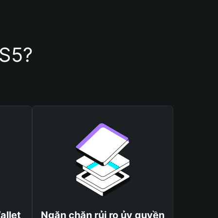
PS5?
allet
Ngăn chặn rủi ro ủy quyền