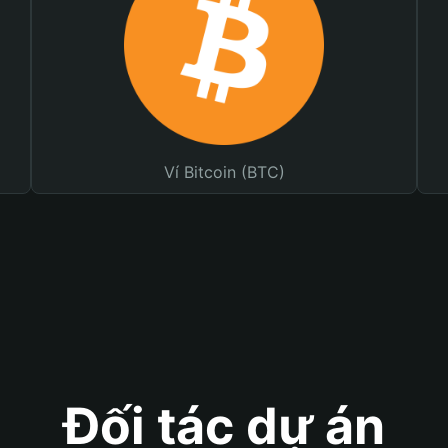
Ví Bitcoin (BTC)
Đối tác dự án