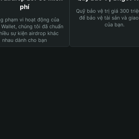
phí
Quỹ bảo vệ trị giá 300 tri
để bảo vệ tài sản và giao
ng phạm vi hoạt động của
của bạn.
 Wallet, chúng tôi đã chuẩn
hiều sự kiện airdrop khác
nhau dành cho bạn