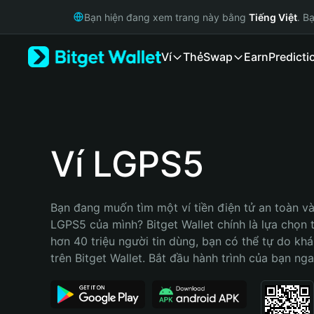
English
Bạn hiện đang xem trang này bằng
Tiếng Việt
. B
日本語
Tiếng Việt
Ví
Thẻ
Swap
Earn
Predicti
Русский
Español (Latinoamérica)
Türkçe
Italiano
Français
Deutsch
Ví LGPS5
简体中文
繁體中文
Português (Portugal)
Bạn đang muốn tìm một ví tiền điện tử an toàn và 
Bahasa Indonesia
LGPS5 của mình? Bitget Wallet chính là lựa chọn tố
ภาษาไทย
hơn 40 triệu người tin dùng, bạn có thể tự do kh
हिन्दी
trên Bitget Wallet. Bắt đầu hành trình của bạn nga
বাংলা
Español
Português (Brasil)
Español (Argentina)