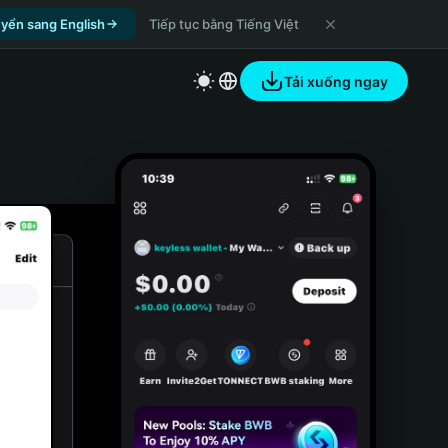
yển sang English
Tiếp tục bằng Tiếng Việt
Tải xuống ngay