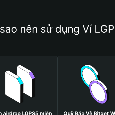
 sao nên sử dụng Ví LG
 airdrop LGPS5 miễn
Quỹ Bảo Vệ Bitget W