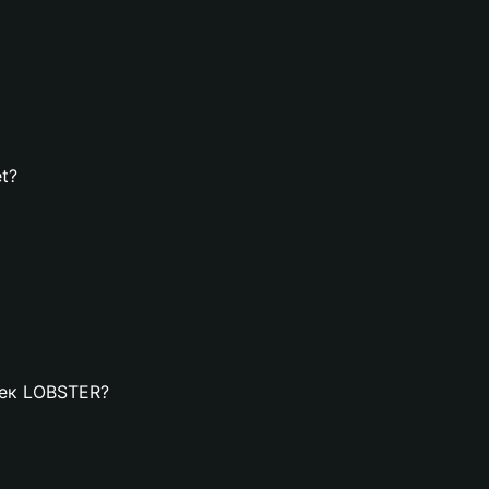
t?
лек LOBSTER?