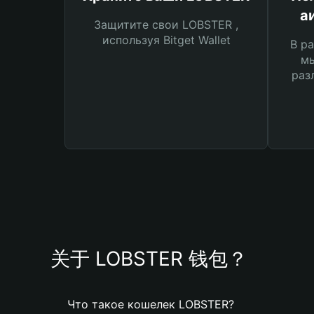
а
Защитите свои LOBSTER ,
используя Bitget Wallet
В ра
мы
раз
关于 LOBSTER 钱包？
Что такое кошелек LOBSTER?