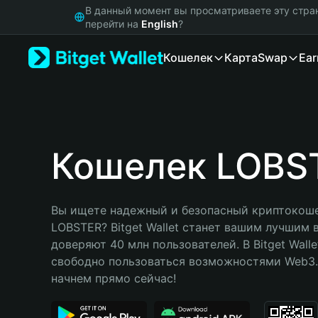
English
В данный момент вы просматриваете эту стра
日本語
перейти на
English
?
Tiếng Việt
Кошелек
Карта
Swap
Ear
Русский
Español (Latinoamérica)
Türkçe
Italiano
Français
Deutsch
Кошелек LOBS
简体中文
繁體中文
Português (Portugal)
Вы ищете надежный и безопасный криптокоше
Bahasa Indonesia
LOBSTER? Bitget Wallet станет вашим лучшим 
ภาษาไทย
доверяют 40 млн пользователей. В Bitget Walle
हिन्दी
свободно пользоваться возможностями Web3. 
বাংলা
начнем прямо сейчас!
Español
Português (Brasil)
Español (Argentina)