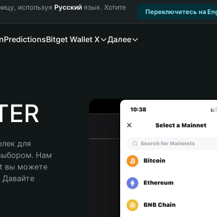
ницу, используя
Русский
язык. Хотите
Переключитесь на Eng
n
Predictions
Bitget Wallet X
Далее
TER
лек для 
выбором. Нам 
t вы можете 
Давайте 