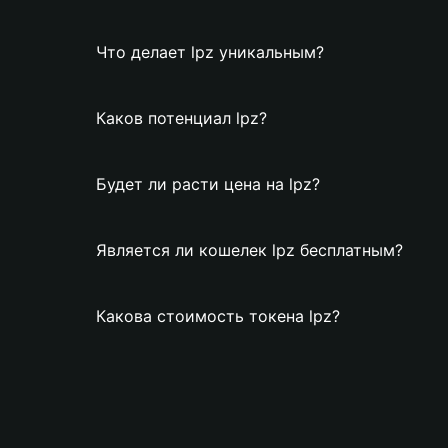
Что делает lpz уникальным?
Каков потенциал lpz?
Будет ли расти цена на lpz?
Является ли кошелек lpz бесплатным?
Какова стоимость токена lpz?