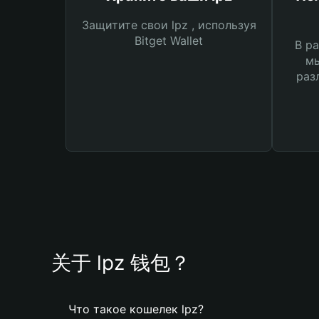
Защитите свои lpz , используя
Bitget Wallet
В ра
мы
раз
关于 lpz 钱包？
Что такое кошелек lpz?