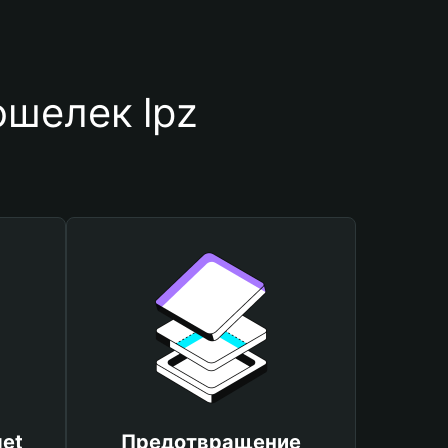
ошелек lpz
et
Предотвращение