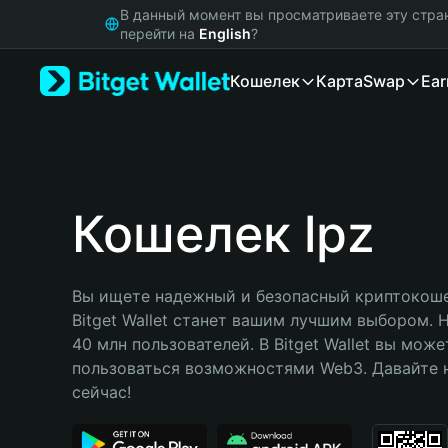
English
В данный момент вы просматриваете эту стра
日本語
перейти на
English
?
Tiếng Việt
Кошелек
Карта
Swap
Ear
Русский
Español (Latinoamérica)
Türkçe
Italiano
Français
Deutsch
Кошелек lpz
简体中文
繁體中文
Português (Portugal)
Вы ищете надежный и безопасный криптокошел
Bahasa Indonesia
Bitget Wallet станет вашим лучшим выбором. 
ภาษาไทย
40 млн пользователей. В Bitget Wallet вы може
हिन्दी
пользоваться возможностями Web3. Давайте н
বাংলা
сейчас!
Español
Português (Brasil)
Español (Argentina)