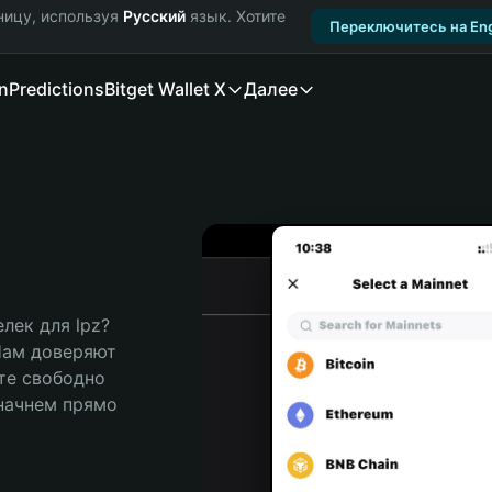
ницу, используя
Русский
язык. Хотите
Переключитесь на Eng
n
Predictions
Bitget Wallet X
Далее
ек для lpz? 
Нам доверяют 
те свободно 
ачнем прямо 