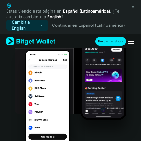
English
日本語
Estás viendo esta página en
Español (Latinoamérica)
. ¿Te
gustaría cambiarte a
English
?
Tiếng Việt
Cambia a
Continuar en Español (Latinoamérica)
Русский
English
Español (Latinoamérica)
Türkçe
Descargar ahora
Italiano
Français
Deutsch
简体中文
繁體中文
Português (Portugal)
Bahasa Indonesia
ภาษาไทย
हिन्दी
বাংলা
Español
Português (Brasil)
Español (Argentina)