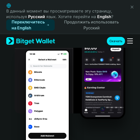
English
日本語
В данный момент вы просматриваете эту страницу,
используя
Русский
язык. Хотите перейти на
English
?
Tiếng Việt
Переключитесь
Продолжить использовать
Русский
на English
Русский
Español (Latinoamérica)
Türkçe
Скачать
Italiano
Français
Deutsch
简体中文
繁體中文
Português (Portugal)
Bahasa Indonesia
ภาษาไทย
हिन्दी
বাংলা
Español
Português (Brasil)
Español (Argentina)