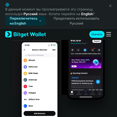
English
日本語
В данный момент вы просматриваете эту страницу,
используя
Русский
язык. Хотите перейти на
English
?
Tiếng Việt
Переключитесь
Продолжить использовать
Русский
на English
Русский
Español (Latinoamérica)
Türkçe
Скачать
Italiano
Français
Deutsch
简体中文
繁體中文
Português (Portugal)
Bahasa Indonesia
ภาษาไทย
हिन्दी
বাংলা
Español
Português (Brasil)
Español (Argentina)