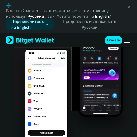
English
日本語
В данный момент вы просматриваете эту страницу,
используя
Русский
язык. Хотите перейти на
English
?
Tiếng Việt
Переключитесь
Продолжить использовать
Русский
на English
Русский
Español (Latinoamérica)
Türkçe
Скачать
Italiano
Français
Deutsch
简体中文
繁體中文
Português (Portugal)
Bahasa Indonesia
ภาษาไทย
हिन्दी
বাংলা
Español
Português (Brasil)
Español (Argentina)