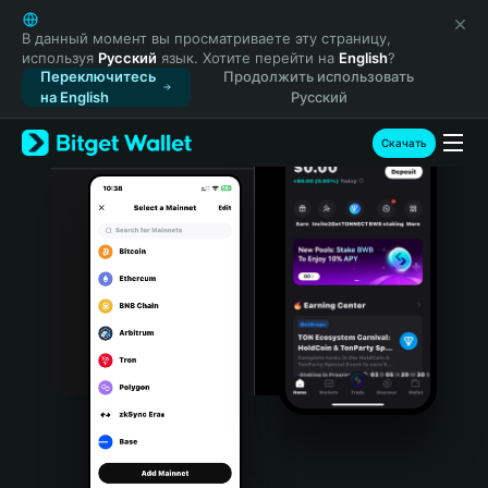
English
日本語
В данный момент вы просматриваете эту страницу,
используя
Русский
язык. Хотите перейти на
English
?
Tiếng Việt
Переключитесь
Продолжить использовать
Русский
на English
Русский
Español (Latinoamérica)
Türkçe
Скачать
Italiano
Français
Deutsch
简体中文
繁體中文
Português (Portugal)
Bahasa Indonesia
ภาษาไทย
हिन्दी
বাংলা
Español
Português (Brasil)
Español (Argentina)