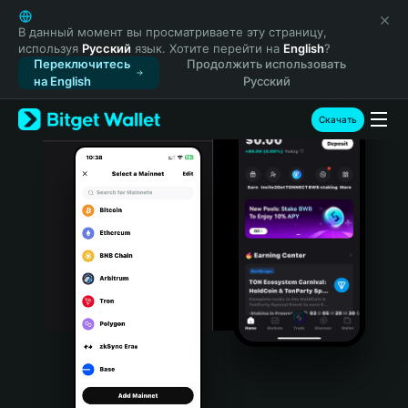
English
日本語
В данный момент вы просматриваете эту страницу,
используя
Русский
язык. Хотите перейти на
English
?
Tiếng Việt
Переключитесь
Продолжить использовать
Русский
на English
Русский
Español (Latinoamérica)
Türkçe
Скачать
Italiano
Français
Deutsch
简体中文
繁體中文
Português (Portugal)
Bahasa Indonesia
ภาษาไทย
हिन्दी
বাংলা
Español
Português (Brasil)
Español (Argentina)