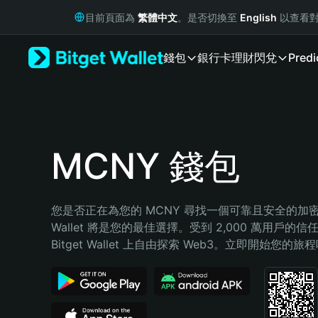
English
目前頁面為
繁體中文
。是否切換至
English
以查看對
日本語
Tiếng Việt
錢包
銀行卡
理財
閃兌
Predi
Русский
Español (Latinoamérica)
Türkçe
Italiano
Français
Deutsch
MCNY 錢包
简体中文
繁體中文
Português (Portugal)
您是否正在為您的 MCNY 尋找一個可靠且安全的加密錢包
Bahasa Indonesia
Wallet 將是您的最佳選擇。受到 2,000 萬用戶的信
ภาษาไทย
Bitget Wallet 上自由探索 Web3。立即開始您的旅
हिन्दी
বাংলা
Español
Português (Brasil)
Español (Argentina)