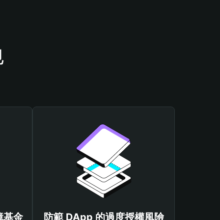
包
保障基金
防範 DApp 的過度授權風險