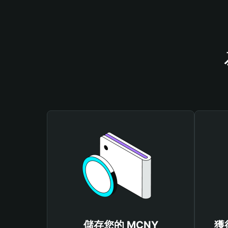
儲存您的 MCNY
獲