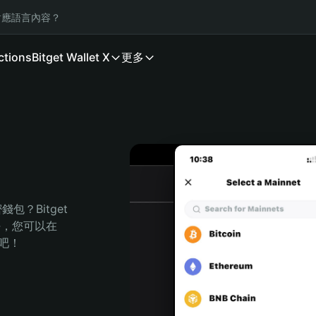
應語言內容？
ctions
Bitget Wallet X
更多
？Bitget 
任，您可以在 
程吧！