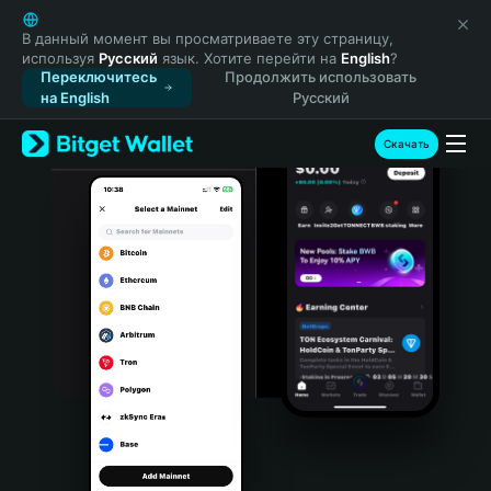
English
日本語
В данный момент вы просматриваете эту страницу,
используя
Русский
язык. Хотите перейти на
English
?
Tiếng Việt
Переключитесь
Продолжить использовать
Русский
на English
Русский
Español (Latinoamérica)
Türkçe
Скачать
Italiano
Français
Deutsch
简体中文
繁體中文
Português (Portugal)
Bahasa Indonesia
ภาษาไทย
हिन्दी
বাংলা
Español
Português (Brasil)
Español (Argentina)