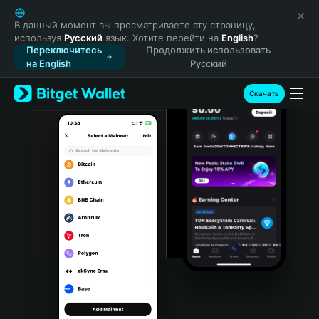
English
日本語
В данный момент вы просматриваете эту страницу,
используя
Русский
язык. Хотите перейти на
English
?
Tiếng Việt
Переключитесь
Продолжить использовать
Русский
на English
Русский
Español (Latinoamérica)
Türkçe
Скачать
Italiano
Français
Deutsch
简体中文
繁體中文
Português (Portugal)
Bahasa Indonesia
ภาษาไทย
हिन्दी
বাংলা
Español
Português (Brasil)
Español (Argentina)