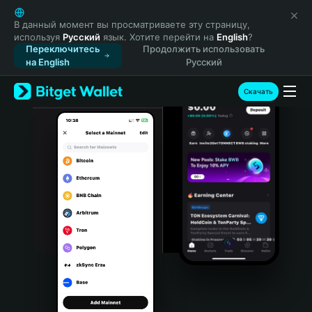
English
日本語
В данный момент вы просматриваете эту страницу,
используя
Русский
язык. Хотите перейти на
English
?
Tiếng Việt
Переключитесь
Продолжить использовать
Русский
на English
Русский
Español (Latinoamérica)
Türkçe
Скачать
Italiano
Français
Deutsch
简体中文
繁體中文
Português (Portugal)
Bahasa Indonesia
ภาษาไทย
हिन्दी
বাংলা
Español
Português (Brasil)
Español (Argentina)