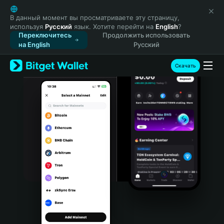
English
日本語
В данный момент вы просматриваете эту страницу,
используя
Русский
язык. Хотите перейти на
English
?
Tiếng Việt
Переключитесь
Продолжить использовать
Русский
на English
Русский
Español (Latinoamérica)
Türkçe
Скачать
Italiano
Français
Deutsch
简体中文
繁體中文
Português (Portugal)
Bahasa Indonesia
ภาษาไทย
हिन्दी
বাংলা
Español
Português (Brasil)
Español (Argentina)