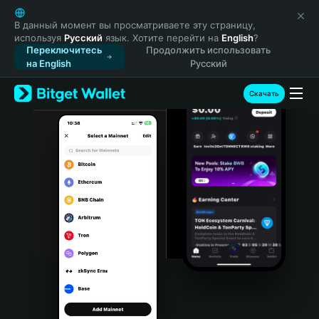
English
日本語
В данный момент вы просматриваете эту страницу,
используя
Русский
язык. Хотите перейти на
English
?
Tiếng Việt
Переключитесь
Продолжить использовать
Русский
на English
Русский
Español (Latinoamérica)
Türkçe
Скачать
Italiano
Français
Deutsch
简体中文
繁體中文
Português (Portugal)
Bahasa Indonesia
ภาษาไทย
हिन्दी
বাংলা
Español
Português (Brasil)
Español (Argentina)