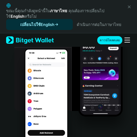
English
日本語
ขณะนี้คุณกำลังดูหน้านี้ใน
ภาษาไทย
คุณต้องการเปลี่ยนไป
ใช้
English
หรือไม่
Tiếng Việt
เปลี่ยนไปใช้English
ดำเนินการต่อในภาษาไทย
Русский
Español (Latinoamérica)
Türkçe
ดาวน์โหลดเลย
Italiano
Français
Deutsch
简体中文
繁體中文
Português (Portugal)
Bahasa Indonesia
ภาษาไทย
हिन्दी
বাংলা
Español
Português (Brasil)
Español (Argentina)