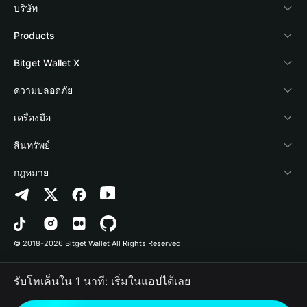
บริษัท
เกี่ยวกับ Bitget Wallet
Products
Blog
Crypto Card
Bitget Wallet X
Academy
Stablecoin Earn
นักพัฒนา
ความปลอดภัย
ข่าวสารด้านคริปโต
Payfi Crypto
เชื่อมต่อ Wallet
Protection Fund
เครื่องมือ
ศูนย์ช่วยเหลือ
Crypto Swap API
Bitget Wallet Pay
เทคโนโลยีความปลอดภัย
ซื้อคริปโต
สินทรัพย์
ติดต่อเรา
Altcoin Season Index
ลิสต์โปรเจกต์
การตรวจจับการอนุญาต
Arbitrum
กฎหมาย
ทรัพยากรข้อมูลของแบรนด์
Prediction Markets
การตรวจจับสัญญา
Avalanche
นโยบายความเป็นส่วนตัว
อาชีพ
DApp
การโอนเป็นชุด
Bitcoin
ข้อตกลงในการใช้บริการ
© 2018-2026 Bitget Wallet All Rights Reserved
การยืนยันช่องทางอย่างเป็นทางการ
Trade
BNB Chain
Risk Disclosure
รับโทเค็นใน 1 นาที: เริ่มในแอปได้เลย
RWA
Polygon