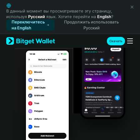
English
日本語
В данный момент вы просматриваете эту страницу,
используя
Русский
язык. Хотите перейти на
English
?
Tiếng Việt
Переключитесь
Продолжить использовать
Русский
на English
Русский
Español (Latinoamérica)
Türkçe
Скачать
Italiano
Français
Deutsch
简体中文
繁體中文
Português (Portugal)
Bahasa Indonesia
ภาษาไทย
हिन्दी
বাংলা
Español
Português (Brasil)
Español (Argentina)