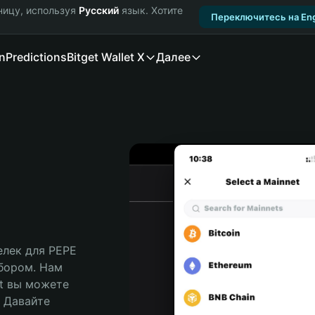
ницу, используя
Русский
язык. Хотите
Переключитесь на Eng
n
Predictions
Bitget Wallet X
Далее
лек для PEPE 
бором. Нам 
t вы можете 
Давайте 