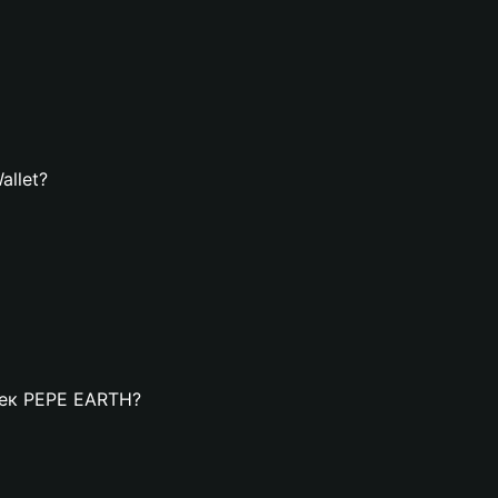
allet?
елек PEPE EARTH?