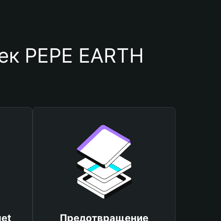
лек PEPE EARTH
et
Предотвращение