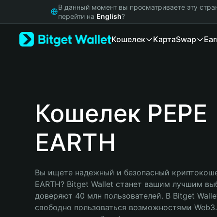
English
В данный момент вы просматриваете эту стра
日本語
перейти на
English
?
Tiếng Việt
Кошелек
Карта
Swap
Ear
Русский
Español (Latinoamérica)
Türkçe
Italiano
Français
Deutsch
Кошелек PEPE
简体中文
繁體中文
EARTH
Português (Portugal)
Bahasa Indonesia
ภาษาไทย
हिन्दी
Вы ищете надежный и безопасный криптокоше
বাংলা
EARTH? Bitget Wallet станет вашим лучшим вы
Español
доверяют 40 млн пользователей. В Bitget Walle
Português (Brasil)
свободно пользоваться возможностями Web3. 
Español (Argentina)