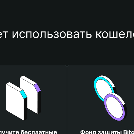
т использовать коше
лучите бесплатные
Фонд защиты Bitg