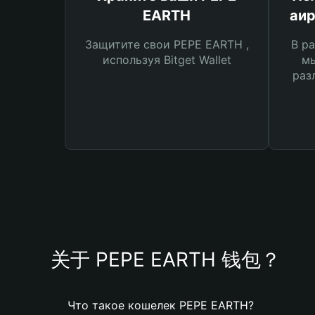
EARTH
аир
Защитите свои PEPE EARTH ,
В ра
используя Bitget Wallet
мы
раз
关于 PEPE EARTH 钱包？
Что такое кошелек PEPE EARTH?