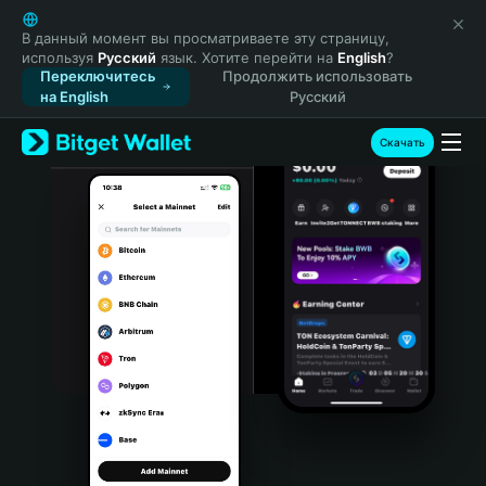
English
日本語
В данный момент вы просматриваете эту страницу,
используя
Русский
язык. Хотите перейти на
English
?
Tiếng Việt
Переключитесь
Продолжить использовать
Русский
на English
Русский
Español (Latinoamérica)
Türkçe
Скачать
Italiano
Français
Deutsch
简体中文
繁體中文
Português (Portugal)
Bahasa Indonesia
ภาษาไทย
हिन्दी
বাংলা
Español
Português (Brasil)
Español (Argentina)