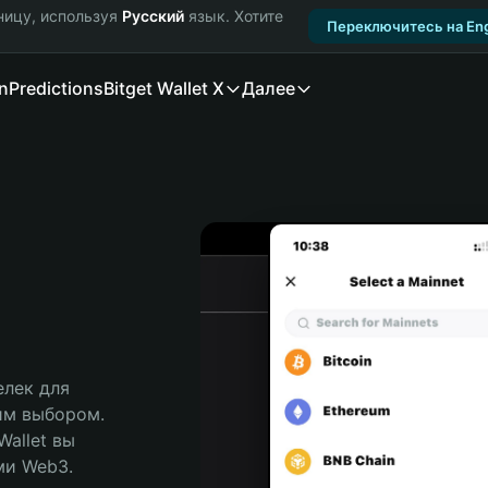
ницу, используя
Русский
язык. Хотите
Переключитесь на Eng
n
Predictions
Bitget Wallet X
Далее
лек для 
м выбором. 
allet вы 
и Web3. 