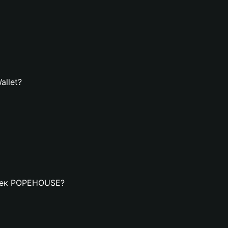
allet?
елек POPEHOUSE?