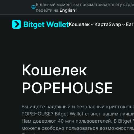
English
В данный момент вы просматриваете эту стра
日本語
перейти на
English
?
Tiếng Việt
Кошелек
Карта
Swap
Ear
Русский
Español (Latinoamérica)
Türkçe
Italiano
Français
Deutsch
Кошелек
简体中文
繁體中文
POPEHOUSE
Português (Portugal)
Bahasa Indonesia
ภาษาไทย
हिन्दी
Вы ищете надежный и безопасный криптокоше
বাংলা
POPEHOUSE? Bitget Wallet станет вашим лучши
Español
Нам доверяют 40 млн пользователей. В Bitget W
Português (Brasil)
можете свободно пользоваться возможностям
Español (Argentina)