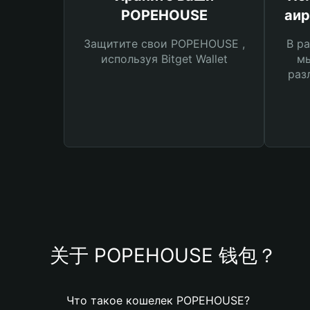
POPEHOUSE
аи
Защитите свои POPEHOUSE ,
В ра
используя Bitget Wallet
мы
раз
关于 POPEHOUSE 钱包？
Что такое кошелек POPEHOUSE?