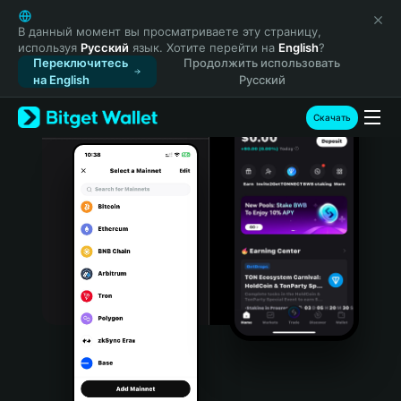
English
日本語
В данный момент вы просматриваете эту страницу,
используя
Русский
язык. Хотите перейти на
English
?
Tiếng Việt
Переключитесь
Продолжить использовать
Русский
на English
Русский
Español (Latinoamérica)
Türkçe
Скачать
Italiano
Français
Deutsch
简体中文
繁體中文
Português (Portugal)
Bahasa Indonesia
ภาษาไทย
हिन्दी
বাংলা
Español
Português (Brasil)
Español (Argentina)