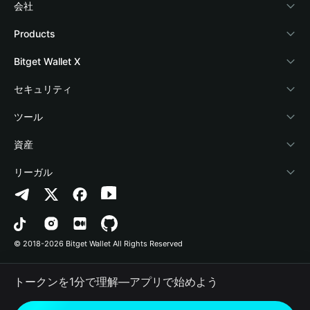
会社
Bitget Walletについて
Products
ブログ
Crypto Card
Bitget Wallet X
アカデミー
Stablecoin Earn
デベロッパー
セキュリティ
暗号資産ニュース
Payfi Crypto
ウォレットを接続
保護基金
ツール
Help Center
Crypto Swap API
Bitget Wallet Pay
セキュリティ技術
暗号資産を購入
資産
お問い合わせ
Altcoin Season Index
プロジェクトを掲載
認証検出
Arbitrum
リーガル
ブランドリソース
Prediction Markets
コントラクト検出
Avalanche
プライバシーポリシー
キャリア
DApp
一括送金
Bitcoin
利用規約
© 2018-2026 Bitget Wallet All Rights Reserved
公式チャンネル認証
Trade
BNB Chain
Risk Disclosure
トークンを1分で理解―アプリで始めよう
RWA
Polygon