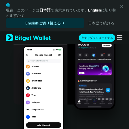
English
日本語
現在、このページは
日本語
で表示されています。
English
に切り替
えますか？
Tiếng Việt
Englishに切り替える
日本語で続ける
Русский
Español (Latinoamérica)
Türkçe
今すぐダウンロードする
Italiano
Français
Deutsch
简体中文
繁體中文
Português (Portugal)
Bahasa Indonesia
ภาษาไทย
हिन्दी
বাংলা
Español
Português (Brasil)
Español (Argentina)