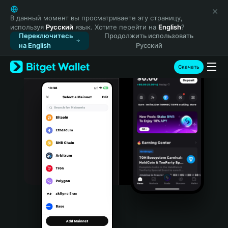
English
日本語
В данный момент вы просматриваете эту страницу,
используя
Русский
язык. Хотите перейти на
English
?
Tiếng Việt
Переключитесь
Продолжить использовать
Русский
на English
Русский
Español (Latinoamérica)
Türkçe
Скачать
Italiano
Français
Deutsch
简体中文
繁體中文
Português (Portugal)
Bahasa Indonesia
ภาษาไทย
हिन्दी
বাংলা
Español
Português (Brasil)
Español (Argentina)